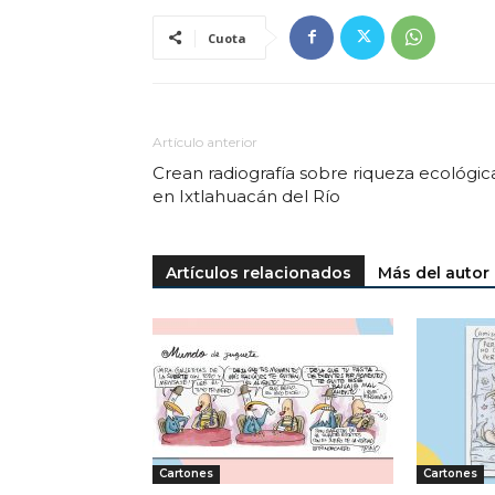
Cuota
Artículo anterior
Crean radiografía sobre riqueza ecológic
en Ixtlahuacán del Río
Artículos relacionados
Más del autor
Cartones
Cartones