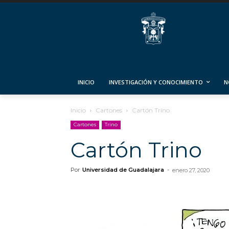
INICIO
INVESTIGACIÓN Y CONOCIMIENTO
N
Inicio
Cartones
Cartón Trino
Cartones
Trino
Cartón Trino
Por
Universidad de Guadalajara
-
enero 27, 2020