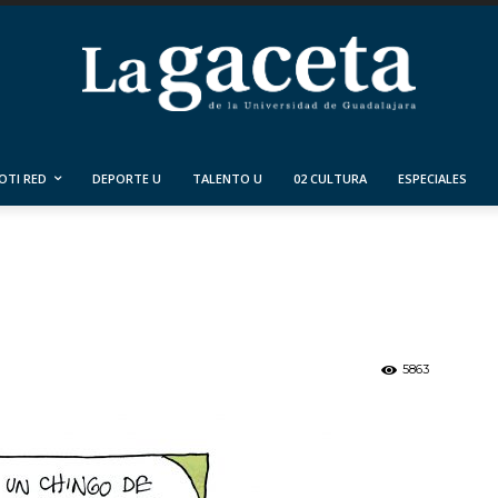
OTI RED
DEPORTE U
TALENTO U
02 CULTURA
ESPECIALES
5863