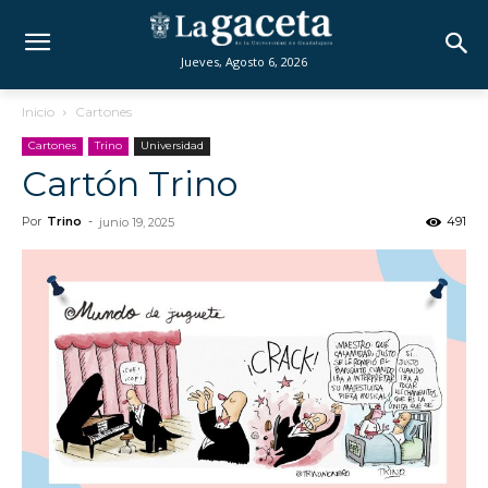
Jueves, Agosto 6, 2026
Inicio
Cartones
Cartones
Trino
Universidad
Cartón Trino
Por
Trino
-
491
junio 19, 2025