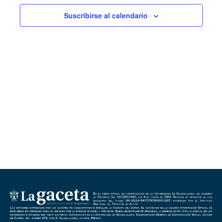
vistas
Suscribirse al calendario
de
Evento