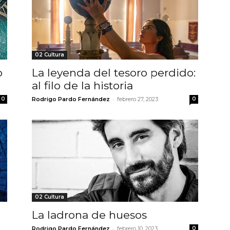
02 Cultura
o
La leyenda del tesoro perdido:
al filo de la historia
-
0
Rodrigo Pardo Fernández
febrero 27, 2023
0
02 Cultura
La ladrona de huesos
-
Rodrigo Pardo Fernández
febrero 10, 2023
0