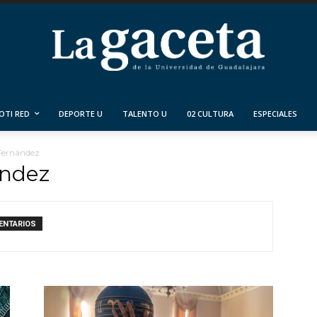
OTI RED
DEPORTE U
TALENTO U
02 CULTURA
ESPECIALES
 Fernández
ández
ENTARIOS