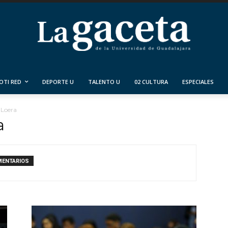
OTI RED
DEPORTE U
TALENTO U
02 CULTURA
ESPECIALES
 Loera
a
MENTARIOS