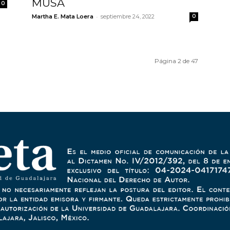
MUSA
0
-
Martha E. Mata Loera
septiembre 24, 2022
0
Página 2 de 47