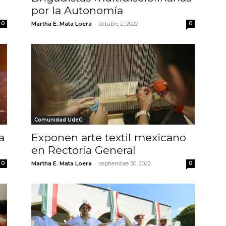
por la Autonomía
-
0
Martha E. Mata Loera
octubre 2, 2022
0
Comunidad UdeG
a
Exponen arte textil mexicano
en Rectoría General
-
0
Martha E. Mata Loera
septiembre 30, 2022
0