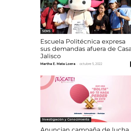
SEMS
Escuela Politécnica expresa
sus demandas afuera de Cas
Jalisco
-
Martha E. Mata Loera
octubre 5, 2022
Investigación y Conocimiento
Anuncian campaña de lucha