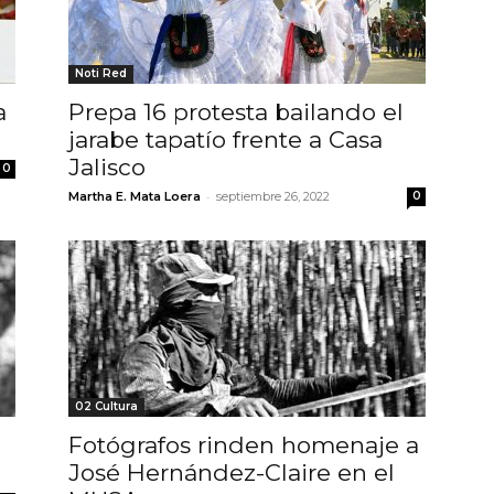
Noti Red
a
Prepa 16 protesta bailando el
jarabe tapatío frente a Casa
Jalisco
0
-
Martha E. Mata Loera
septiembre 26, 2022
0
02 Cultura
Fotógrafos rinden homenaje a
José Hernández-Claire en el