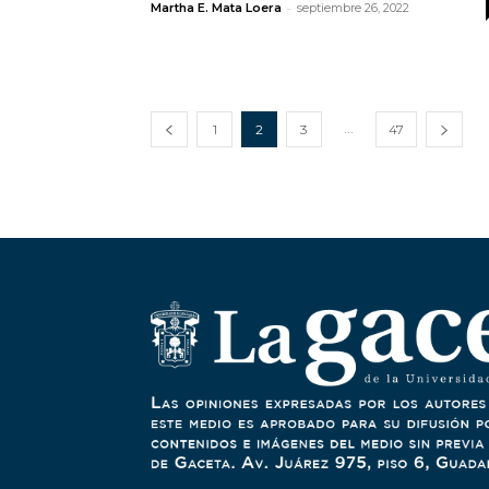
-
Martha E. Mata Loera
septiembre 26, 2022
...
1
2
3
47