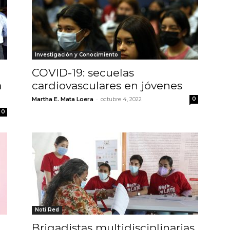
Investigación y Conocimiento
COVID-19: secuelas
a
cardiovasculares en jóvenes
-
Martha E. Mata Loera
octubre 4, 2022
0
0
Noti Red
Brigadistas multidisciplinarias