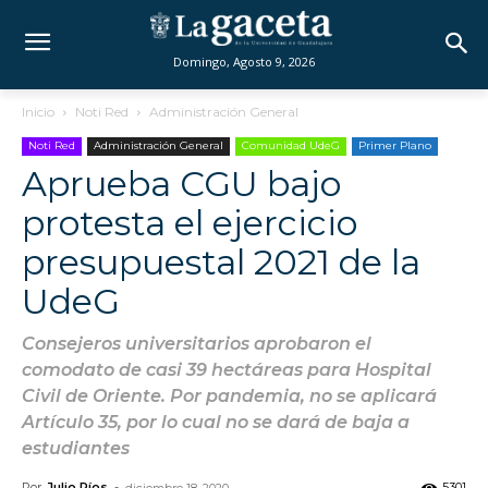
Domingo, Agosto 9, 2026
Inicio
Noti Red
Administración General
Noti Red
Administración General
Comunidad UdeG
Primer Plano
Aprueba CGU bajo
protesta el ejercicio
presupuestal 2021 de la
UdeG
Consejeros universitarios aprobaron el
comodato de casi 39 hectáreas para Hospital
Civil de Oriente. Por pandemia, no se aplicará
Artículo 35, por lo cual no se dará de baja a
estudiantes
Por
Julio Ríos
-
5301