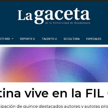
OTI RED
DEPORTE U
TALENTO U
02 CULTURA
ESPECIALES
ina vive en la FIL
icipación de quince destacados autores y autoras p