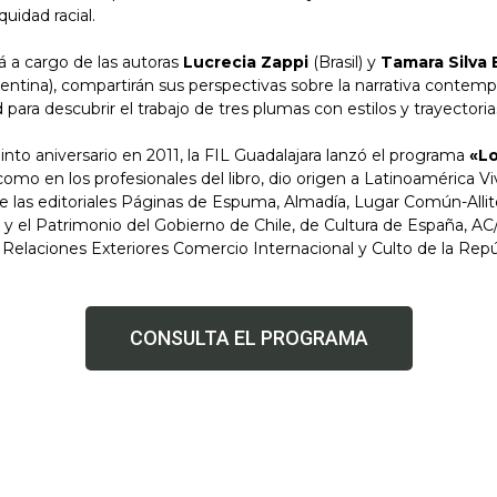
idad racial.
á a cargo de las autoras
Lucrecia Zappi
(Brasil) y
Tamara Silva
entina), compartirán sus perspectivas sobre la narrativa contemp
para descubrir el trabajo de tres plumas con estilos y trayectori
nto aniversario en 2011, la FIL Guadalajara lanzó el programa
«Lo
o como en los profesionales del libro, dio origen a Latinoamérica
e las editoriales Páginas de Espuma, Almadía, Lugar Común-Allite
es y el Patrimonio del Gobierno de Chile, de Cultura de España, A
e Relaciones Exteriores Comercio Internacional y Culto de la Rep
CONSULTA EL PROGRAMA