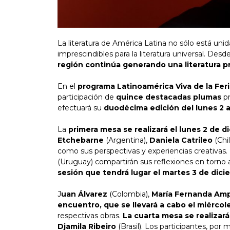
La literatura de América Latina no sólo está un
imprescindibles para la literatura universal. Des
región continúa generando una literatura p
En el
programa Latinoamérica Viva de la Feria
participación de
quince destacadas plumas
pr
efectuará su
duodécima edición del lunes 2 a
La
primera mesa se realizará el lunes 2 de d
Etchebarne
(Argentina),
Daniela Catrileo
(Chi
como sus perspectivas y experiencias creativas.
(Uruguay) compartirán sus reflexiones en torno a l
sesión que tendrá lugar el martes 3 de dic
J
uan Álvarez
(Colombia),
María Fernanda Am
encuentro, que se llevará a cabo el miércol
respectivas obras.
La cuarta mesa se realizará
Djamila Ribeiro
(Brasil). Los participantes, por 