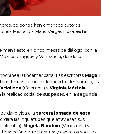
 géneros, de donde han emanado autores
briela Mistral o a Mario Vargas Llosa,
esta
e manifiesto en cinco mesas de diálogo, con la
, México, Uruguay y Venezuela, donde se
emporánea latinoamericana. Las escritoras
Magalí
arán temas como la identidad, el feminismo, así
aciolince
(Colombia) y
Virginia Mórtola
a realidad social de sus países, en la
segunda
de darle vida a la
tercera jornada de este
bordará las inquietudes que atraviesan sus
Colombia),
Magela Baudoin
(Venezuela) y
ntersección entre literatura y aspectos sociales,