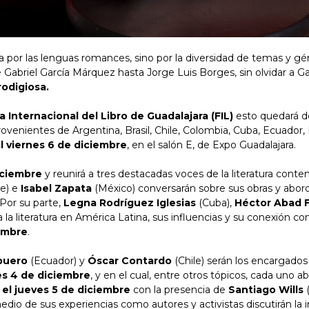
ida por las lenguas romances, sino por la diversidad de temas y
de Gabriel García Márquez hasta Jorge Luis Borges, sin olvidar a Ga
rodigiosa.
 Internacional del Libro de Guadalajara (FIL)
esto quedará d
ovenientes de Argentina, Brasil, Chile, Colombia, Cuba, Ecuador
l viernes 6 de diciembre
, en el salón E, de Expo Guadalajara.
iciembre
y reunirá a tres destacadas voces de la literatura cont
le) e
Isabel Zapata
(México) conversarán sobre sus obras y abord
 Por su parte,
Legna Rodríguez Iglesias
(Cuba),
Héctor Abad F
a literatura en América Latina, sus influencias y su conexión con l
iembre
.
puero
(Ecuador) y
Óscar Contardo
(Chile) serán los encargados 
es 4 de diciembre
, y en el cual, entre otros tópicos, cada uno a
 el jueves 5 de diciembre
con la presencia de
Santiago Wills
(
medio de sus experiencias como autores y activistas discutirán la i