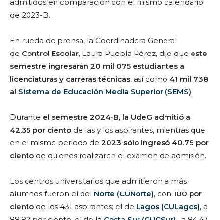
admitidos en comparación con el mismo calendario
de 2023-B.
En rueda de prensa, la Coordinadora General
de
Control Escolar
, Laura Puebla Pérez, dijo que
este
semestre ingresarán 20 mil 075 estudiantes a
licenciaturas y carreras técnicas
, así como
41 mil 738
al
Sistema de Educación Media Superior (SEMS
)
.
Durante
el semestre 2024-B, la UdeG admitió a
42.35 por ciento
de las y los aspirantes, mientras que
en el mismo periodo de
2023 sólo ingresó 40.79 por
ciento
de quienes realizaron el examen de admisión.
Los centros universitarios que admitieron a más
alumnos fueron el del
Norte (CUNorte)
, con
100 por
ciento
de los 431 aspirantes; el de
Lagos (CULagos)
, a
88.82 por ciento; el de la
Costa Sur (CUCSur)
, a 84.47