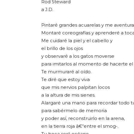
Rod Steward
a J.D.
Pintaré grandes acuarelas y me aventura
Montaré coreografías y aprenderé a tocar 
Me cuidaré la piel y el cabello y
el brillo de los ojos
y observaré a los gatos moverse
para imitarlos al momento de hacerte el
Te murmuraré al oído.
Te diré que estoy viva
que mis nervios palpitan locos
a la altura de mis sienes.
Alargaré una mano para recordar todo t
para sabérmelo de memoria
y poder así, reconstruirlo en la arena,
en la tierra roja â€“entre el smog-.
Tu boca será océano