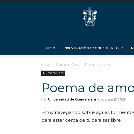
INICIO
INVESTIGACIÓN Y CONOCIMIENTO
N
Inicio
Número Cero
Poema de amor
Número Cero
Poema de amo
Por
Universidad de Guadalajara
-
octubre 17, 2005
Estoy navegando sobre aguas tormento
para estar cerca de ti, para ser libre