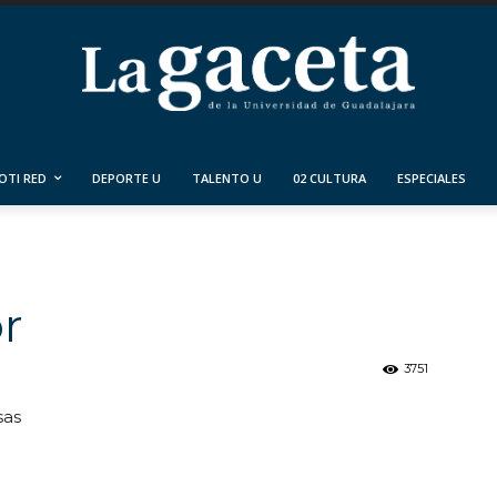
OTI RED
DEPORTE U
TALENTO U
02 CULTURA
ESPECIALES
r
3751
sas