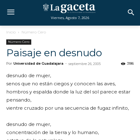
Viernes, Agosto 7, 2026
Inicio
Número Cero
Número Cero
Paisaje en desnudo
Por
Universidad de Guadalajara
-
3186
septiembre 26, 2005
desnudo de mujer,
senos que no están ciegos y conocen las aves,
hombros y espalda donde la luz del sol parece estar
pensando,
vientre cruzado por una secuencia de fugaz infinito,
desnudo de mujer,
concentración de la tierra y lo humano,