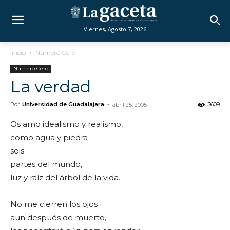
Viernes, Agosto 7, 2026
Inicio
Número Cero
Número Cero
La verdad
Por
Universidad de Guadalajara
-
3609
abril 25, 2005
Os amo idealismo y realismo,
como agua y piedra
sois
partes del mundo,
luz y raíz del árbol de la vida.
No me cierren los ojos
aun después de muerto,