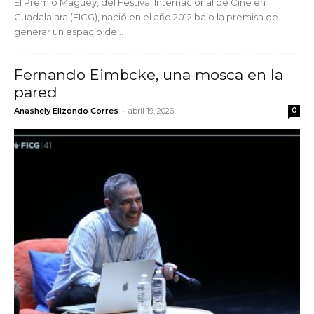
El Premio Maguey, del Festival Internacional de Cine en
Guadalajara (FICG), nació en el año 2012 bajo la premisa de
generar un espacio de...
Fernando Eimbcke, una mosca en la
pared
-
Anashely Elizondo Corres
abril 19, 2026
0