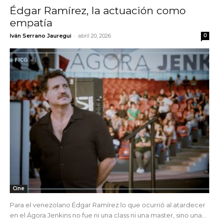
Édgar Ramírez, la actuación como
empatía
-
Iván Serrano Jauregui
abril 20, 2026
0
Cine
Para el venezolano Édgar Ramírez lo que ocurrió al atardecer
en el Ágora Jenkins no fue ni una class ni una master, sino una...