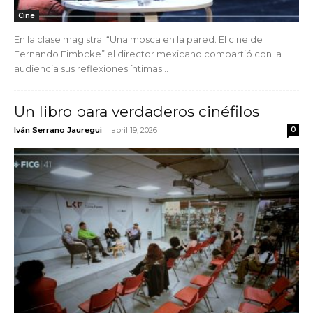
Cine
En la clase magistral “Una mosca en la pared. El cine de
Fernando Eimbcke” el director mexicano compartió con la
audiencia sus reflexiones íntimas...
Un libro para verdaderos cinéfilos
-
Iván Serrano Jauregui
abril 19, 2026
0