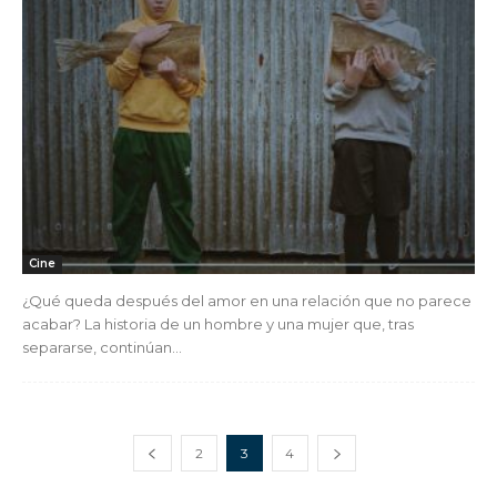
Cine
¿Qué queda después del amor en una relación que no parece
acabar? La historia de un hombre y una mujer que, tras
separarse, continúan...
2
3
4