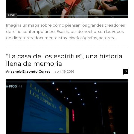
Cine
Imagina un mapa sobre cómo piensan los grandes creadores
del cine contemporáneo. Ese mapa, de hecho, son las voces
de directores, documentalistas, cinefotógrafos, actores...
“La casa de los espíritus”, una historia
llena de memoria
-
Anashely Elizondo Corres
abril 19, 2026
0